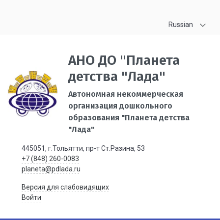
Russian
АНО ДО "Планета
детства "Лада"
Автономная некоммерческая
организация дошкольного
образования "Планета детства
"Лада"
445051, г.Тольятти, пр-т Ст.Разина, 53
+7 (848) 260-0083
planeta@pdlada.ru
Версия для слабовидящих
Войти