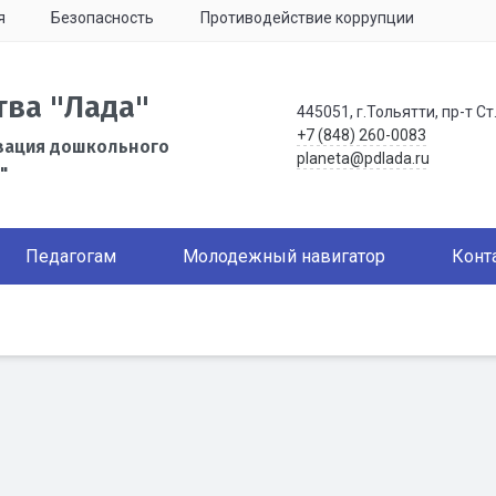
я
Безопасность
Противодействие коррупции
тва "Лада"
445051, г.Тольятти, пр-т Ст
+7 (848) 260-0083
зация дошкольного
planeta@pdlada.ru
"
Педагогам
Молодежный навигатор
Конт