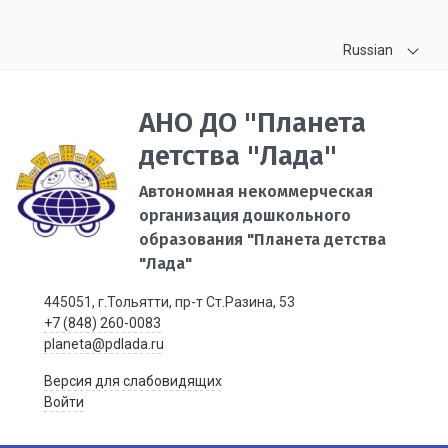
Russian
АНО ДО "Планета
детства "Лада"
Автономная некоммерческая
организация дошкольного
образования "Планета детства
"Лада"
445051, г.Тольятти, пр-т Ст.Разина, 53
+7 (848) 260-0083
planeta@pdlada.ru
Версия для слабовидящих
Войти