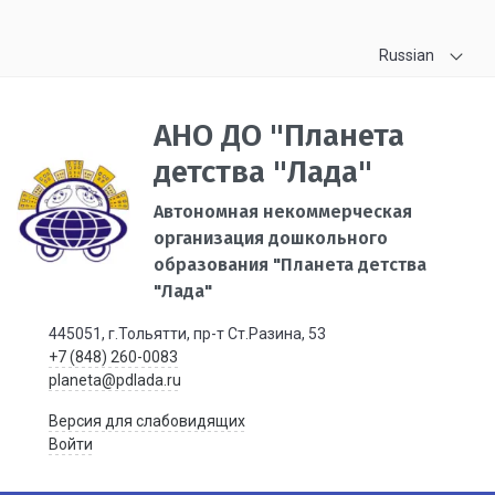
Russian
АНО ДО "Планета
детства "Лада"
Автономная некоммерческая
организация дошкольного
образования "Планета детства
"Лада"
445051, г.Тольятти, пр-т Ст.Разина, 53
+7 (848) 260-0083
planeta@pdlada.ru
Версия для слабовидящих
Войти