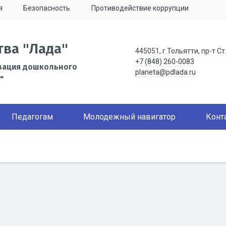
я
Безопасность
Противодействие коррупции
тва "Лада"
445051, г.Тольятти, пр-т Ст
+7 (848) 260-0083
зация дошкольного
planeta@pdlada.ru
"
Педагогам
Молодежный навигатор
Конт