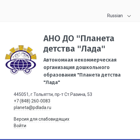
Russian
АНО ДО "Планета
детства "Лада"
Автономная некоммерческая
организация дошкольного
образования "Планета детства
"Лада"
445051, г.Тольятти, пр-т Ст.Разина, 53
+7 (848) 260-0083
planeta@pdlada.ru
Версия для слабовидящих
Войти