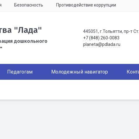
я
Безопасность
Противодействие коррупции
тва "Лада"
445051, г.Тольятти, пр-т Ст
+7 (848) 260-0083
зация дошкольного
planeta@pdlada.ru
"
Педагогам
Молодежный навигатор
Конт