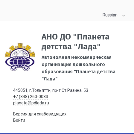
Russian
АНО ДО "Планета
детства "Лада"
Автономная некоммерческая
организация дошкольного
образования "Планета детства
"Лада"
445051, г.Тольятти, пр-т Ст.Разина, 53
+7 (848) 260-0083
planeta@pdlada.ru
Версия для слабовидящих
Войти