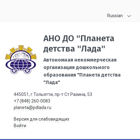
Russian
АНО ДО "Планета
детства "Лада"
Автономная некоммерческая
организация дошкольного
образования "Планета детства
"Лада"
445051, г.Тольятти, пр-т Ст.Разина, 53
+7 (848) 260-0083
planeta@pdlada.ru
Версия для слабовидящих
Войти