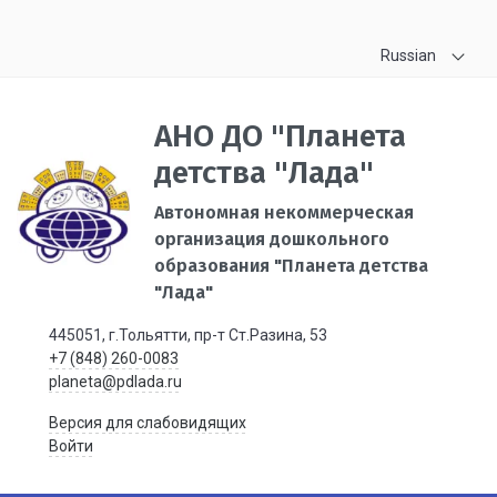
Russian
АНО ДО "Планета
детства "Лада"
Автономная некоммерческая
организация дошкольного
образования "Планета детства
"Лада"
445051, г.Тольятти, пр-т Ст.Разина, 53
+7 (848) 260-0083
planeta@pdlada.ru
Версия для слабовидящих
Войти