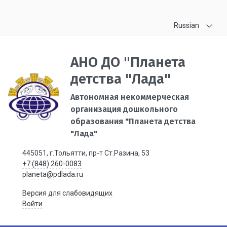
Russian
АНО ДО "Планета
детства "Лада"
Автономная некоммерческая
организация дошкольного
образования "Планета детства
"Лада"
445051, г.Тольятти, пр-т Ст.Разина, 53
+7 (848) 260-0083
planeta@pdlada.ru
Версия для слабовидящих
Войти