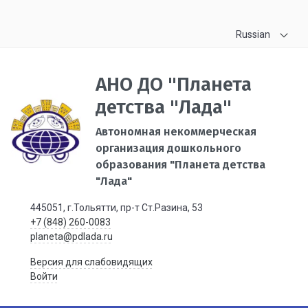
Russian
АНО ДО "Планета
детства "Лада"
Автономная некоммерческая
организация дошкольного
образования "Планета детства
"Лада"
445051, г.Тольятти, пр-т Ст.Разина, 53
+7 (848) 260-0083
planeta@pdlada.ru
Версия для слабовидящих
Войти