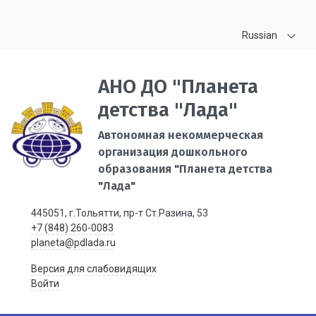
Russian
АНО ДО "Планета
детства "Лада"
Автономная некоммерческая
организация дошкольного
образования "Планета детства
"Лада"
445051, г.Тольятти, пр-т Ст.Разина, 53
+7 (848) 260-0083
planeta@pdlada.ru
Версия для слабовидящих
Войти