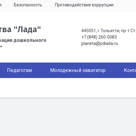
я
Безопасность
Противодействие коррупции
тва "Лада"
445051, г.Тольятти, пр-т Ст
+7 (848) 260-0083
зация дошкольного
planeta@pdlada.ru
"
Педагогам
Молодежный навигатор
Конт