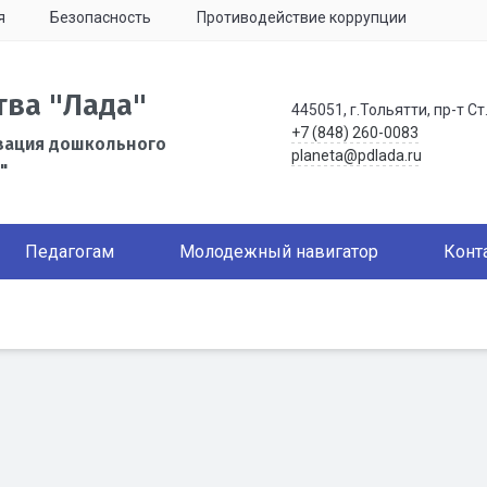
я
Безопасность
Противодействие коррупции
тва "Лада"
445051, г.Тольятти, пр-т Ст
+7 (848) 260-0083
зация дошкольного
planeta@pdlada.ru
"
Педагогам
Молодежный навигатор
Конт