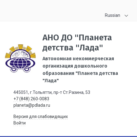
Russian
АНО ДО "Планета
детства "Лада"
Автономная некоммерческая
организация дошкольного
образования "Планета детства
"Лада"
445051, г.Тольятти, пр-т Ст.Разина, 53
+7 (848) 260-0083
planeta@pdlada.ru
Версия для слабовидящих
Войти