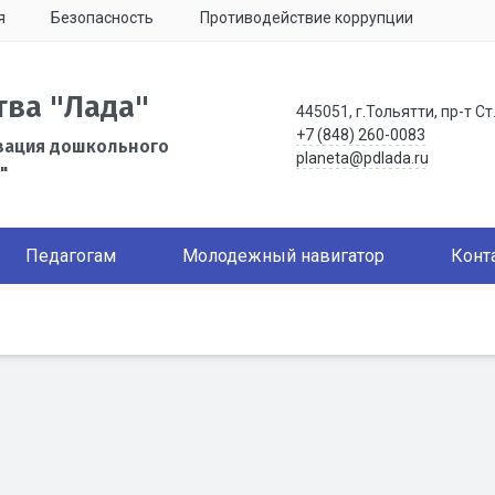
я
Безопасность
Противодействие коррупции
тва "Лада"
445051, г.Тольятти, пр-т Ст
+7 (848) 260-0083
зация дошкольного
planeta@pdlada.ru
"
Педагогам
Молодежный навигатор
Конт