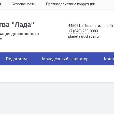
я
Безопасность
Противодействие коррупции
тва "Лада"
445051, г.Тольятти, пр-т Ст
+7 (848) 260-0083
зация дошкольного
planeta@pdlada.ru
"
Педагогам
Молодежный навигатор
Конт