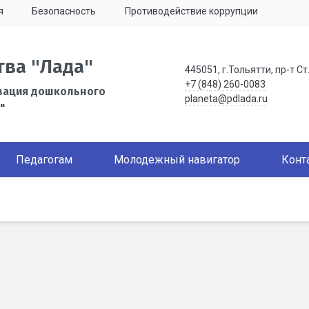
я
Безопасность
Противодействие коррупции
тва "Лада"
445051, г.Тольятти, пр-т Ст
+7 (848) 260-0083
зация дошкольного
planeta@pdlada.ru
"
Педагогам
Молодежный навигатор
Конт