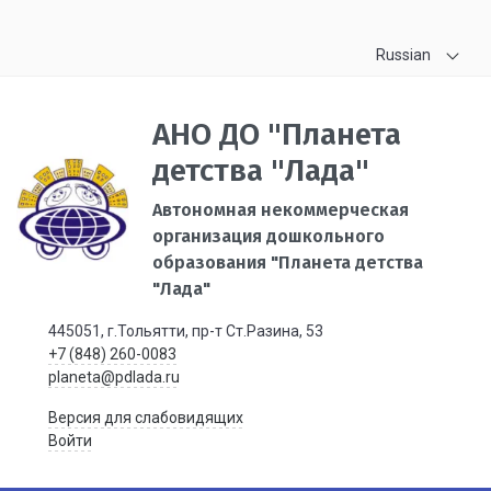
Russian
АНО ДО "Планета
детства "Лада"
Автономная некоммерческая
организация дошкольного
образования "Планета детства
"Лада"
445051, г.Тольятти, пр-т Ст.Разина, 53
+7 (848) 260-0083
planeta@pdlada.ru
Версия для слабовидящих
Войти