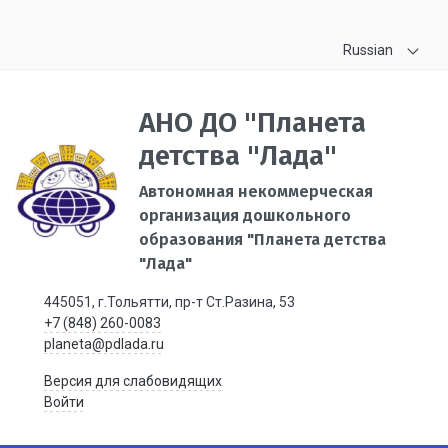
Russian
АНО ДО "Планета
детства "Лада"
Автономная некоммерческая
организация дошкольного
образования "Планета детства
"Лада"
445051, г.Тольятти, пр-т Ст.Разина, 53
+7 (848) 260-0083
planeta@pdlada.ru
Версия для слабовидящих
Войти