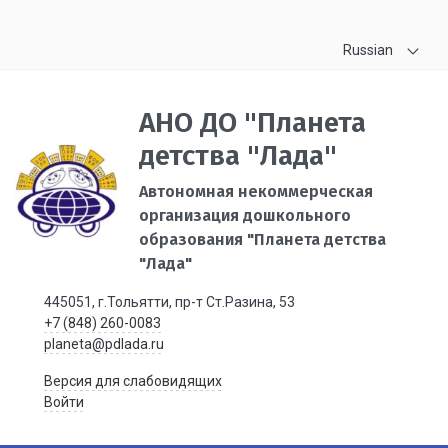
Russian
АНО ДО "Планета
детства "Лада"
Автономная некоммерческая
организация дошкольного
образования "Планета детства
"Лада"
445051, г.Тольятти, пр-т Ст.Разина, 53
+7 (848) 260-0083
planeta@pdlada.ru
Версия для слабовидящих
Войти