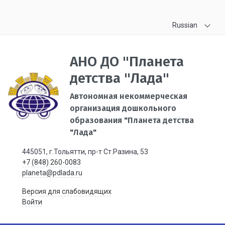
Russian
АНО ДО "Планета
детства "Лада"
Автономная некоммерческая
организация дошкольного
образования "Планета детства
"Лада"
445051, г.Тольятти, пр-т Ст.Разина, 53
+7 (848) 260-0083
planeta@pdlada.ru
Версия для слабовидящих
Войти