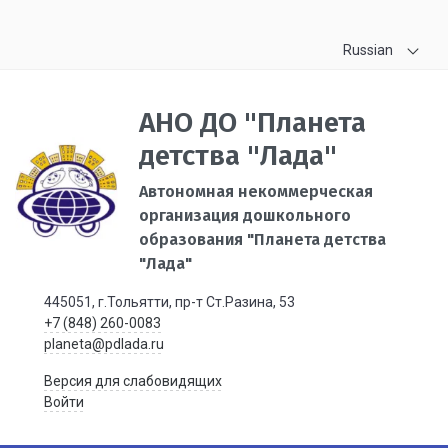
Russian
АНО ДО "Планета
детства "Лада"
Автономная некоммерческая
организация дошкольного
образования "Планета детства
"Лада"
445051, г.Тольятти, пр-т Ст.Разина, 53
+7 (848) 260-0083
planeta@pdlada.ru
Версия для слабовидящих
Войти