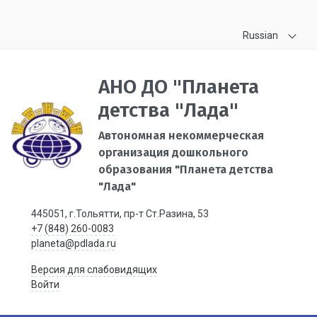
Russian
АНО ДО "Планета
детства "Лада"
Автономная некоммерческая
организация дошкольного
образования "Планета детства
"Лада"
445051, г.Тольятти, пр-т Ст.Разина, 53
+7 (848) 260-0083
planeta@pdlada.ru
Версия для слабовидящих
Войти