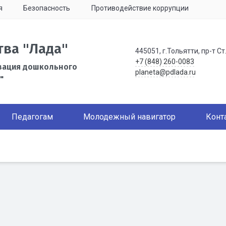
я
Безопасность
Противодействие коррупции
тва "Лада"
445051, г.Тольятти, пр-т Ст
+7 (848) 260-0083
зация дошкольного
planeta@pdlada.ru
"
Педагогам
Молодежный навигатор
Конт