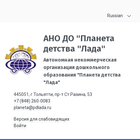
Russian
АНО ДО "Планета
детства "Лада"
Автономная некоммерческая
организация дошкольного
образования "Планета детства
"Лада"
445051, г.Тольятти, пр-т Ст.Разина, 53
+7 (848) 260-0083
planeta@pdlada.ru
Версия для слабовидящих
Войти