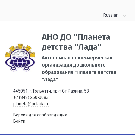
Russian
АНО ДО "Планета
детства "Лада"
Автономная некоммерческая
организация дошкольного
образования "Планета детства
"Лада"
445051, г.Тольятти, пр-т Ст.Разина, 53
+7 (848) 260-0083
planeta@pdlada.ru
Версия для слабовидящих
Войти