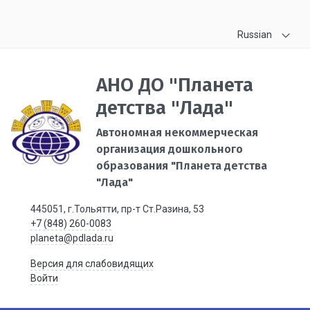
Russian
АНО ДО "Планета
детства "Лада"
Автономная некоммерческая
организация дошкольного
образования "Планета детства
"Лада"
445051, г.Тольятти, пр-т Ст.Разина, 53
+7 (848) 260-0083
planeta@pdlada.ru
Версия для слабовидящих
Войти