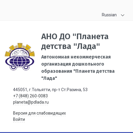
Russian
АНО ДО "Планета
детства "Лада"
Автономная некоммерческая
организация дошкольного
образования "Планета детства
"Лада"
445051, г.Тольятти, пр-т Ст.Разина, 53
+7 (848) 260-0083
planeta@pdlada.ru
Версия для слабовидящих
Войти