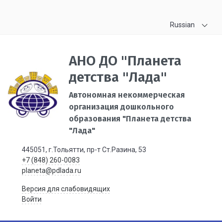
Russian
АНО ДО "Планета
детства "Лада"
Автономная некоммерческая
организация дошкольного
образования "Планета детства
"Лада"
445051, г.Тольятти, пр-т Ст.Разина, 53
+7 (848) 260-0083
planeta@pdlada.ru
Версия для слабовидящих
Войти