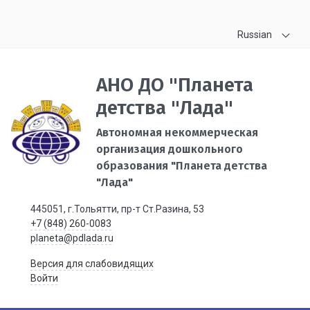
Russian
АНО ДО "Планета
детства "Лада"
Автономная некоммерческая
организация дошкольного
образования "Планета детства
"Лада"
445051, г.Тольятти, пр-т Ст.Разина, 53
+7 (848) 260-0083
planeta@pdlada.ru
Версия для слабовидящих
Войти