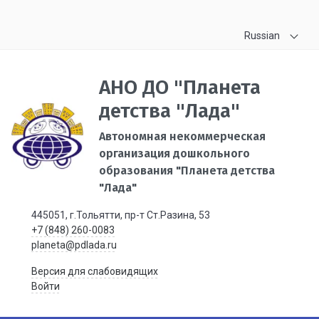
Russian
АНО ДО "Планета
детства "Лада"
Автономная некоммерческая
организация дошкольного
образования "Планета детства
"Лада"
445051, г.Тольятти, пр-т Ст.Разина, 53
+7 (848) 260-0083
planeta@pdlada.ru
Версия для слабовидящих
Войти