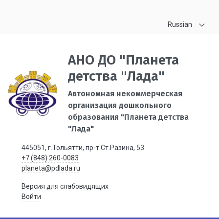
Russian
АНО ДО "Планета
детства "Лада"
Автономная некоммерческая
организация дошкольного
образования "Планета детства
"Лада"
445051, г.Тольятти, пр-т Ст.Разина, 53
+7 (848) 260-0083
planeta@pdlada.ru
Версия для слабовидящих
Войти