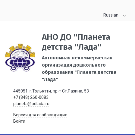
Russian
АНО ДО "Планета
детства "Лада"
Автономная некоммерческая
организация дошкольного
образования "Планета детства
"Лада"
445051, г.Тольятти, пр-т Ст.Разина, 53
+7 (848) 260-0083
planeta@pdlada.ru
Версия для слабовидящих
Войти