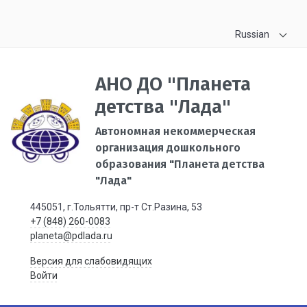
Russian
АНО ДО "Планета
детства "Лада"
Автономная некоммерческая
организация дошкольного
образования "Планета детства
"Лада"
445051, г.Тольятти, пр-т Ст.Разина, 53
+7 (848) 260-0083
planeta@pdlada.ru
Версия для слабовидящих
Войти