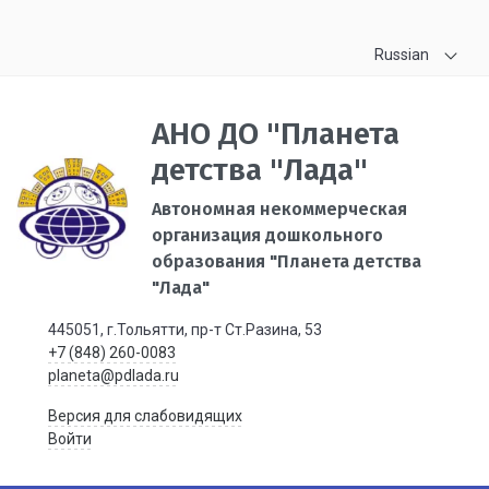
Russian
АНО ДО "Планета
детства "Лада"
Автономная некоммерческая
организация дошкольного
образования "Планета детства
"Лада"
445051, г.Тольятти, пр-т Ст.Разина, 53
+7 (848) 260-0083
planeta@pdlada.ru
Версия для слабовидящих
Войти