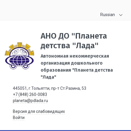
Russian
АНО ДО "Планета
детства "Лада"
Автономная некоммерческая
организация дошкольного
образования "Планета детства
"Лада"
445051, г.Тольятти, пр-т Ст.Разина, 53
+7 (848) 260-0083
planeta@pdlada.ru
Версия для слабовидящих
Войти