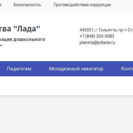
я
Безопасность
Противодействие коррупции
тва "Лада"
445051, г.Тольятти, пр-т Ст
+7 (848) 260-0083
зация дошкольного
planeta@pdlada.ru
"
Педагогам
Молодежный навигатор
Конт