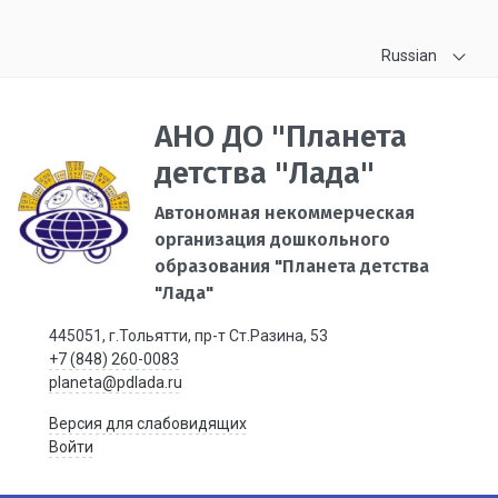
Russian
АНО ДО "Планета
детства "Лада"
Автономная некоммерческая
организация дошкольного
образования "Планета детства
"Лада"
445051, г.Тольятти, пр-т Ст.Разина, 53
+7 (848) 260-0083
planeta@pdlada.ru
Версия для слабовидящих
Войти