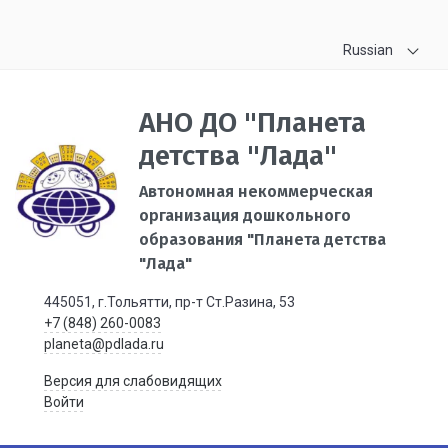
Russian
АНО ДО "Планета
детства "Лада"
Автономная некоммерческая
организация дошкольного
образования "Планета детства
"Лада"
445051, г.Тольятти, пр-т Ст.Разина, 53
+7 (848) 260-0083
planeta@pdlada.ru
Версия для слабовидящих
Войти