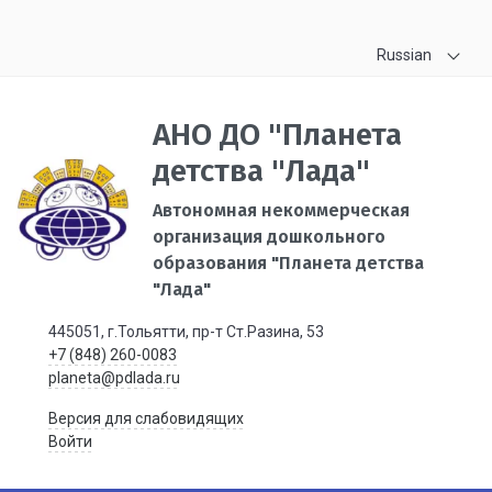
Russian
АНО ДО "Планета
детства "Лада"
Автономная некоммерческая
организация дошкольного
образования "Планета детства
"Лада"
445051, г.Тольятти, пр-т Ст.Разина, 53
+7 (848) 260-0083
planeta@pdlada.ru
Версия для слабовидящих
Войти