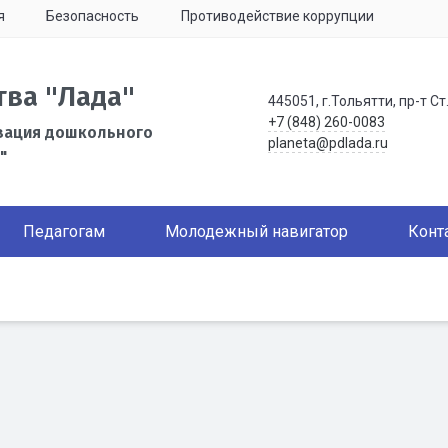
я
Безопасность
Противодействие коррупции
тва "Лада"
445051, г.Тольятти, пр-т Ст
+7 (848) 260-0083
зация дошкольного
planeta@pdlada.ru
"
Педагогам
Молодежный навигатор
Конт