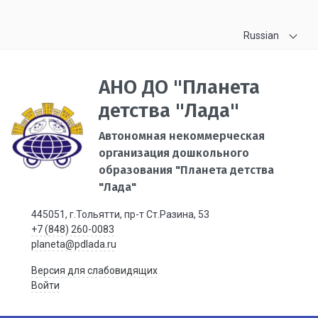
Russian
АНО ДО "Планета
детства "Лада"
Автономная некоммерческая
организация дошкольного
образования "Планета детства
"Лада"
445051, г.Тольятти, пр-т Ст.Разина, 53
+7 (848) 260-0083
planeta@pdlada.ru
Версия для слабовидящих
Войти