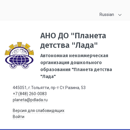
Russian
АНО ДО "Планета
детства "Лада"
Автономная некоммерческая
организация дошкольного
образования "Планета детства
"Лада"
445051, г.Тольятти, пр-т Ст.Разина, 53
+7 (848) 260-0083
planeta@pdlada.ru
Версия для слабовидящих
Войти