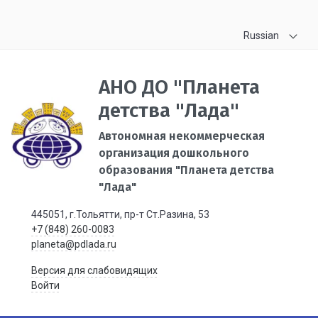
Russian
АНО ДО "Планета
детства "Лада"
Автономная некоммерческая
организация дошкольного
образования "Планета детства
"Лада"
445051, г.Тольятти, пр-т Ст.Разина, 53
+7 (848) 260-0083
planeta@pdlada.ru
Версия для слабовидящих
Войти