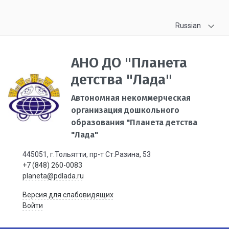
Russian
АНО ДО "Планета
детства "Лада"
Автономная некоммерческая
организация дошкольного
образования "Планета детства
"Лада"
445051, г.Тольятти, пр-т Ст.Разина, 53
+7 (848) 260-0083
planeta@pdlada.ru
Версия для слабовидящих
Войти