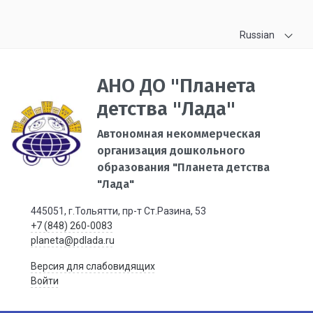
Russian
АНО ДО "Планета
детства "Лада"
Автономная некоммерческая
организация дошкольного
образования "Планета детства
"Лада"
445051, г.Тольятти, пр-т Ст.Разина, 53
+7 (848) 260-0083
planeta@pdlada.ru
Версия для слабовидящих
Войти