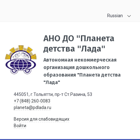
Russian
АНО ДО "Планета
детства "Лада"
Автономная некоммерческая
организация дошкольного
образования "Планета детства
"Лада"
445051, г.Тольятти, пр-т Ст.Разина, 53
+7 (848) 260-0083
planeta@pdlada.ru
Версия для слабовидящих
Войти