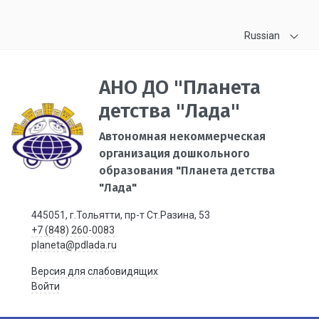
Russian
АНО ДО "Планета
детства "Лада"
Автономная некоммерческая
организация дошкольного
образования "Планета детства
"Лада"
445051, г.Тольятти, пр-т Ст.Разина, 53
+7 (848) 260-0083
planeta@pdlada.ru
Версия для слабовидящих
Войти